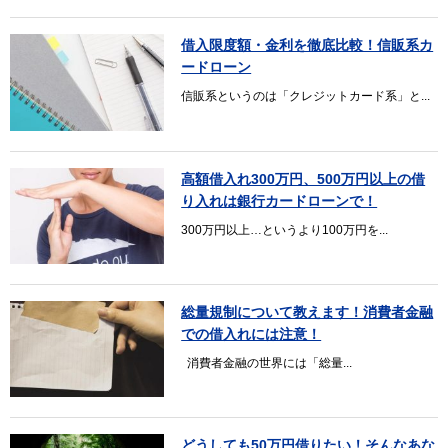
借入限度額・金利を徹底比較！信販系カ
ードローン
信販系というのは「クレジットカード系」と...
高額借入れ300万円、500万円以上の借
り入れは銀行カードローンで！
300万円以上…というより100万円を...
総量規制について教えます！消費者金融
での借入れには注意！
消費者金融の世界には「総量...
どうしても50万円借りたい！そんなあな