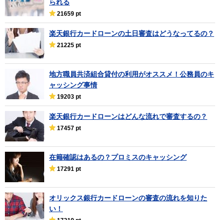
られる
21659 pt
楽天銀行カードローンの土日審査はどうなってるの？
21225 pt
地方職員共済組合貸付の利用がオススメ！公務員のキ
ャッシング事情
19203 pt
楽天銀行カードローンはどんな流れで審査するの？
17457 pt
在籍確認はあるの？プロミスのキャッシング
17291 pt
オリックス銀行カードローンの審査の流れを知りた
い！