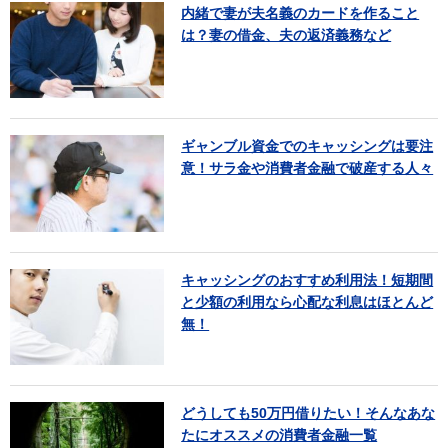
内緒で妻が夫名義のカードを作ること
は？妻の借金、夫の返済義務など
ギャンブル資金でのキャッシングは要注
意！サラ金や消費者金融で破産する人々
キャッシングのおすすめ利用法！短期間
と少額の利用なら心配な利息はほとんど
無！
どうしても50万円借りたい！そんなあな
たにオススメの消費者金融一覧