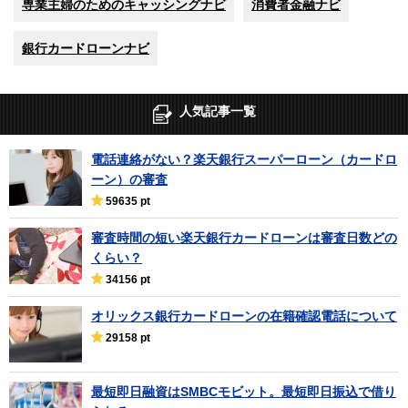
専業主婦のためのキャッシングナビ
消費者金融ナビ
銀行カードローンナビ
人気記事一覧
電話連絡がない？楽天銀行スーパーローン（カードロ
ーン）の審査
59635 pt
審査時間の短い楽天銀行カードローンは審査日数どの
くらい？
34156 pt
オリックス銀行カードローンの在籍確認電話について
29158 pt
最短即日融資はSMBCモビット。最短即日振込で借り